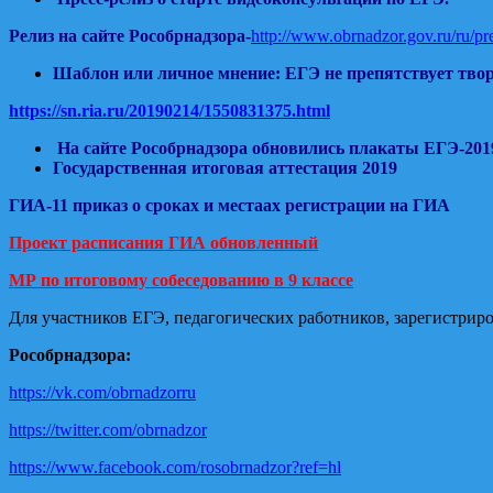
Релиз на сайте Рособрнадзора-
http://www.obrnadzor.gov.ru/ru/p
Шаблон или личное мнение: ЕГЭ не препятствует тв
https://sn.ria.ru/20190214/1550831375.html
На сайте Рособрнадзора обновились плакаты ЕГЭ-201
Государственная итоговая аттестация 2019
ГИА-11 приказ о сроках и местаах регистрации на ГИА
Проект расписания ГИА обновленный
МР по итоговому собеседованию в 9 классе
Для участников ЕГЭ, педагогических работников, зарегистрир
Рособрнадзора:
https://vk.com/obrnadzorru
https://twitter.com/obrnadzor
https://www.facebook.com/rosobrnadzor?ref=hl