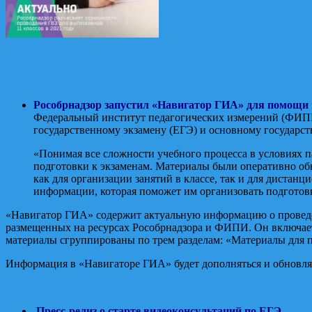
Рособрнадзор запустил «Навигатор ГИА» для помощи
Федеральный институт педагогических измерений (ФИПИ)
государственному экзамену (ЕГЭ) и основному государс
«Понимая все сложности учебного процесса в условиях 
подготовки к экзаменам. Материалы были оперативно об
как для организации занятий в классе, так и для диста
информации, которая поможет им организовать подготовк
«Навигатор ГИА» содержит актуальную информацию о проведен
размещенных на ресурсах Рособрнадзора и ФИПИ. Он включает 
материалы сгруппированы по трем разделам: «Материалы для 
Информация в «Навигаторе ГИА» будет дополняться и обновля
Пресс-релиз о старте видеоконсультаций по ЕГЭ.