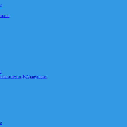
ся
щихся
е
быванием «Дубравушка»
а»