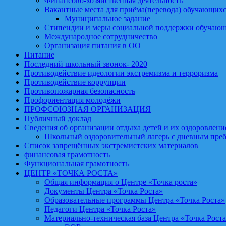
Финансово-хозяйственная деятельность
Вакантные места для приёма(перевода) обучающих
Муниципальное задание
Стипендии и меры социальной поддержки обучаю
Международное сотрудничество
Организация питания в ОО
Питание
Последний школьный звонок- 2020
Противодействие идеологии экстремизма и терроризма
Противодействие коррупции
Противопожарная безопасность
Профориентация молодёжи
ПРОФСОЮЗНАЯ ОРГАНИЗАЦИЯ
Публичный доклад
Сведения об организации отдыха детей и их оздоровлени
Школьный оздоровительный лагерь с дневным пре
Список запрещённых экстремистских материалов
финансовая грамотность
Функциональная грамотность
ЦЕНТР «ТОЧКА РОСТА»
Общая информация о Центре «Точка роста»
Документы Центра «Точка Роста»
Образовательные программы Центра «Точка Роста»
Педагоги Центра «Точка Роста»
Материально-техническая база Центра «Точка Рост