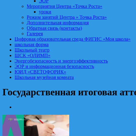
ЭОР
Мероприятия Центра «Точка Роста»
уроки
Режим занятий Центра » Точка Роста»
Дополнительная информация
Обратная связь (контакты)
Галерея
Цифровая образовательная среда ФИГИС «Моя школа»
школьная форма
Школьный театр
ШСК «ОЛИМП»
Энергобезопасность и энергоэффективность
ЭОР и информационная безопасность
ЮИД «СВЕТОФОРИК»
Школьная музейная комната
Государственная итоговая атт