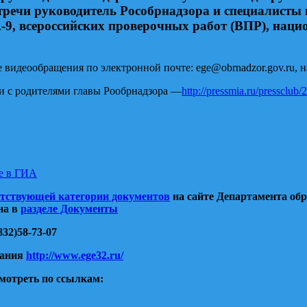
стречи руководитель Рособрнадзора и специалисты 
-9, всероссийских проверочных работ (ВПР), нац
видеообращения по электронной почте: ege@obrnadzor.gov.ru, н
и с родителями главы Рообрнадзора —
http://pressmia.ru/pressclu
ие в ГИА
етствующей категории документов
на сайте Департамента об
на в
разделе Документы
32)58-73-07
вания
http://www.ege32.ru/
мотреть по ссылкам: