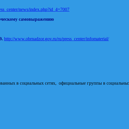
ress_center/news/index.php?id_4=7007
орческому самовыражению
9.
http://www.obrnadzor.gov.ru/ru/press_center/infomaterial/
ованных в социальных сетях, официальные группы в социальных