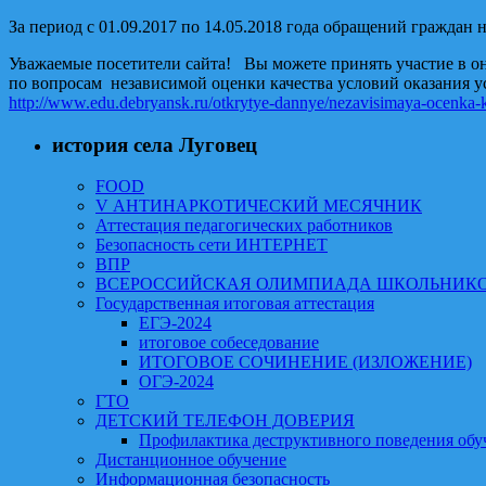
За период с 01.09.2017 по 14.05.2018 года обращений граждан 
Уважаемые посетители сайта! Вы можете принять участие в о
по вопросам независимой оценки качества условий оказания у
http://www.edu.debryansk.ru/otkrytye-dannye/nezavisimaya-ocenka-k
история села Луговец
FOOD
V АНТИНАРКОТИЧЕСКИЙ МЕСЯЧНИК
Аттестация педагогических работников
Безопасность сети ИНТЕРНЕТ
ВПР
ВСЕРОССИЙСКАЯ ОЛИМПИАДА ШКОЛЬНИК
Государственная итоговая аттестация
ЕГЭ-2024
итоговое собеседование
ИТОГОВОЕ СОЧИНЕНИЕ (ИЗЛОЖЕНИЕ)
ОГЭ-2024
ГТО
ДЕТСКИЙ ТЕЛЕФОН ДОВЕРИЯ
Профилактика деструктивного поведения об
Дистанционное обучение
Информационная безопасность