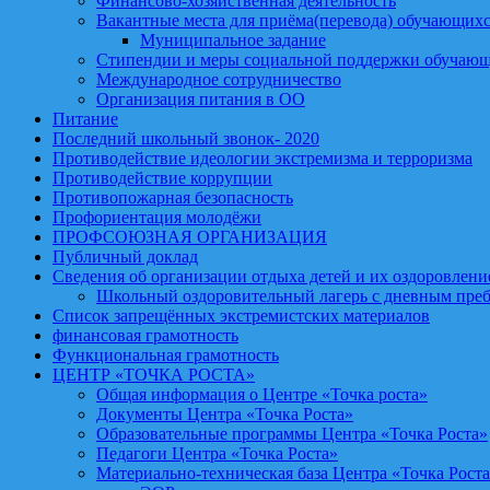
Финансово-хозяйственная деятельность
Вакантные места для приёма(перевода) обучающих
Муниципальное задание
Стипендии и меры социальной поддержки обучаю
Международное сотрудничество
Организация питания в ОО
Питание
Последний школьный звонок- 2020
Противодействие идеологии экстремизма и терроризма
Противодействие коррупции
Противопожарная безопасность
Профориентация молодёжи
ПРОФСОЮЗНАЯ ОРГАНИЗАЦИЯ
Публичный доклад
Сведения об организации отдыха детей и их оздоровлени
Школьный оздоровительный лагерь с дневным пре
Список запрещённых экстремистских материалов
финансовая грамотность
Функциональная грамотность
ЦЕНТР «ТОЧКА РОСТА»
Общая информация о Центре «Точка роста»
Документы Центра «Точка Роста»
Образовательные программы Центра «Точка Роста»
Педагоги Центра «Точка Роста»
Материально-техническая база Центра «Точка Рост