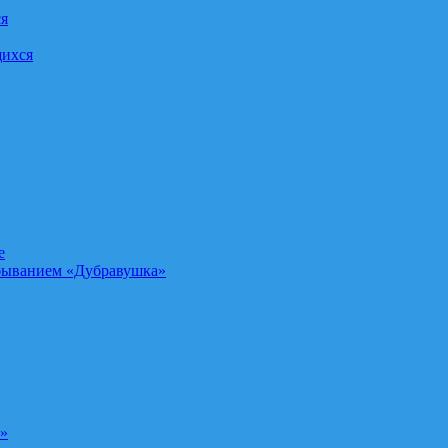
ся
щихся
е
быванием «Дубравушка»
а»