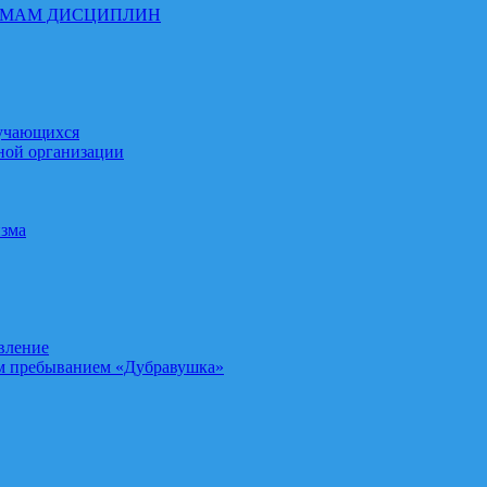
ММАМ ДИСЦИПЛИН
бучающихся
ной организации
изма
вление
м пребыванием «Дубравушка»