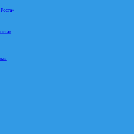
 Роста»
оста»
ла»