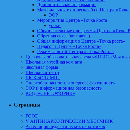
Дополнительная информация
Материально-техническая база Центра «Точка
ЭОР
Мероприятия Центра «Точка Роста»
уроки
Образовательные программы Центра «Точка Р
Обратная связь (контакты)
Общая информация о Центре «Точка роста»
Педагоги Центра «Точка Роста»
Режим занятий Центра » Точка Роста»
Цифровая образовательная среда ФИГИС «Моя шко
Школьная музейная комната
школьная форма
Школьный театр
ШСК «ОЛИМП»
Энергобезопасность и энергоэффективность
ЭОР и информационная безопасность
ЮИД «СВЕТОФОРИК»
Страницы
FOOD
V АНТИНАРКОТИЧЕСКИЙ МЕСЯЧНИК
Аттестация педагогических работников