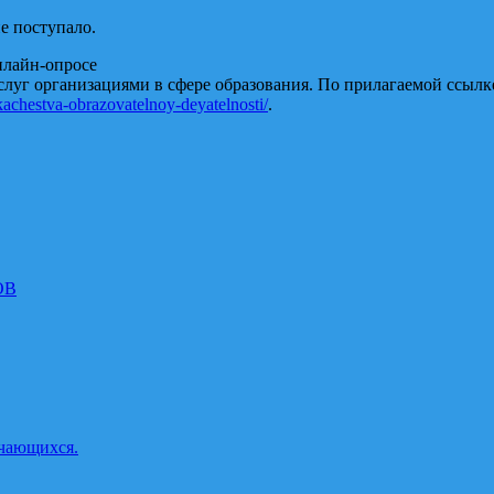
не поступало.
нлайн-опросе
слуг организациями в сфере образования. По прилагаемой ссылк
achestva-obrazovatelnoy-deyatelnosti/
.
ОВ
учающихся.