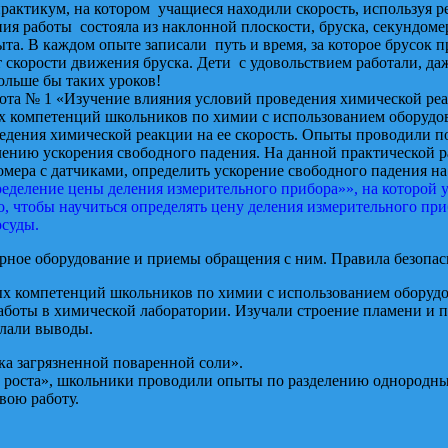
практикум, на котором учащиеся находили скорость, используя р
ния работы состояла из наклонной плоскости, бруска, секундом
та. В каждом опыте записали путь и время, за которое брусок
 скорости движения бруска. Дети с удовольствием работали, да
ольше бы таких уроков!
ота № 1 «Изучение влияния условий проведения химической реак
х компетенций школьников по химии с использованием оборудов
дения химической реакции на ее скорость. Опыты проводили по
лению ускорения свободного падения. На данной практической 
ера с датчиками, определить ускорение свободного падения на
ределение цены деления измерительного прибора»», на которой
, чтобы научиться определять цену деления измерительного приб
осуды.
орное оборудование и приемы обращения с ним. Правила безопа
ых компетенций школьников по химии с использованием оборудов
боты в химической лаборатории. Изучали строение пламени и п
елали выводы.
бота № 2 «Очистка загрязненной по
ка роста», школьники проводили опыты по разделению однородн
вою работу.