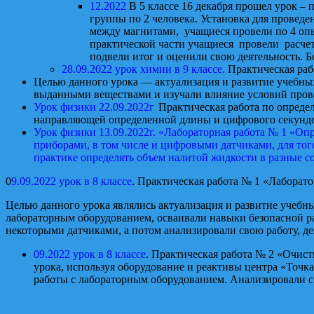
12.2022
В 5 классе 16 декабря прошел урок – 
группы по 2 человека. Установка для проведе
между магнитами, учащиеся провели по 4 опы
практической части учащиеся провели расчет
подвели итог и оценили свою деятельность. Б
28.09.2022 урок химии в 9 классе.
Практическая раб
Целью данного урока — актуализация и развитие учебны
выданными веществами и изучали влияние условий прове
Урок физики 22.09.2022г
.
Практическая работа по опреде
направляющей определенной длины и цифрового секундом
Урок физики 13.09.2022г. «Лабораторная работа № 1 «Оп
приборами, в том числе и цифровыми датчиками, для того
практике определять объем налитой жидкости в разные с
0
9.09.2022 урок в 8 классе
. Практическая работа № 1 «Лаборат
Целью данного урока являлись актуализация и развитие учебн
лабораторным оборудованием, осваивали навыки безопасной ра
некоторыми датчиками, а потом анализировали свою работу, д
09.2022 урок в 8 классе
. Практическая ра
урока, используя оборудование и реактивы центра «Точ
работы с лабораторным оборудованием. Анализировали с