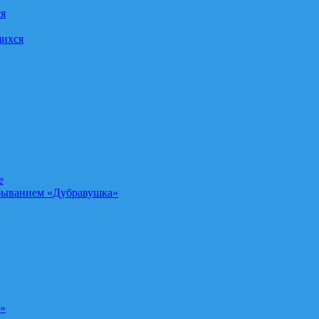
ся
щихся
е
быванием «Дубравушка»
а»