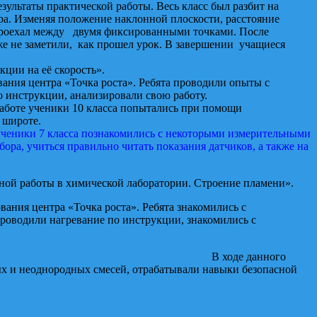
езультаты практической работы. Весь класс был разбит на
ера. Изменяя положение наклонной плоскости, расстояние
 проехал между двумя фиксированными точками. После
же не заметили, как прошел урок. В завершении учащиеся
ции на её скорость».
ания центра «Точка роста». Ребята проводили опыты с
 инструкции, анализировали свою работу.
работе ученики 10 класса попытались при помощи
 широте.
 ученики 7 класса познакомились с некоторыми измерительными
ора, учиться правильно читать показания датчиков, а также на
сной работы в химической лаборатории. Строение пламени».
ания центра «Точка роста». Ребята знакомились с
роводили нагревание по инструкции, знакомились с
варенной соли». В ходе данного
ых и неоднородных смесей, отрабатывали навыки безопасной