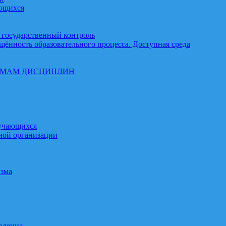
ающихся
 государственный контроль
щённость образовательного процесса. Доступная среда
ММАМ ДИСЦИПЛИН
бучающихся
ной организации
изма
вление