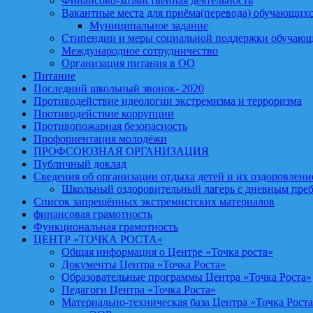
Финансово-хозяйственная деятельность
Вакантные места для приёма(перевода) обучающих
Муниципальное задание
Стипендии и меры социальной поддержки обучаю
Международное сотрудничество
Организация питания в ОО
Питание
Последний школьный звонок- 2020
Противодействие идеологии экстремизма и терроризма
Противодействие коррупции
Противопожарная безопасность
Профориентация молодёжи
ПРОФСОЮЗНАЯ ОРГАНИЗАЦИЯ
Публичный доклад
Сведения об организации отдыха детей и их оздоровлени
Школьный оздоровительный лагерь с дневным пре
Список запрещённых экстремистских материалов
финансовая грамотность
Функциональная грамотность
ЦЕНТР «ТОЧКА РОСТА»
Общая информация о Центре «Точка роста»
Документы Центра «Точка Роста»
Образовательные программы Центра «Точка Роста»
Педагоги Центра «Точка Роста»
Материально-техническая база Центра «Точка Рост