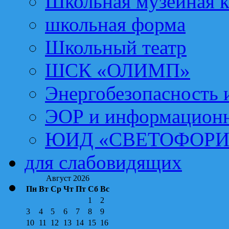
Школьная музейная 
школьная форма
Школьный театр
ШСК «ОЛИМП»
Энергобезопасность 
ЭОР и информационн
ЮИД «СВЕТОФОРИ
для слабовидящих
Август 2026
Пн
Вт
Ср
Чт
Пт
Сб
Вс
1
2
3
4
5
6
7
8
9
10
11
12
13
14
15
16